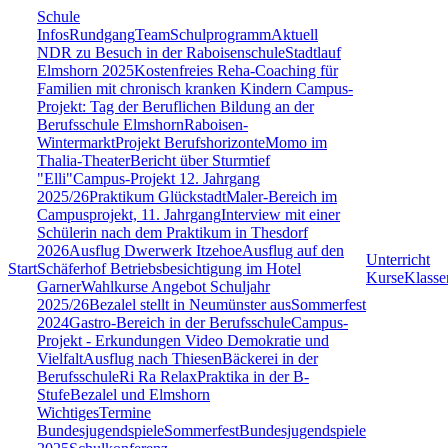
Schule
Infos
Rundgang
Team
Schulprogramm
Aktuell
NDR zu Besuch in der Raboisenschule
Stadtlauf
Elmshorn 2025
Kostenfreies Reha-Coaching für
Familien mit chronisch kranken Kindern
Campus-
Projekt: Tag der Beruflichen Bildung an der
Berufsschule Elmshorn
Raboisen-
Wintermarkt
Projekt Berufshorizonte
Momo im
Thalia-Theater
Bericht über Sturmtief
"Elli"
Campus-Projekt 12. Jahrgang
2025/26
Praktikum Glückstadt
Maler-Bereich im
Campusprojekt, 11. Jahrgang
Interview mit einer
Schülerin nach dem Praktikum in Thesdorf
2026
Ausflug Dwerwerk Itzehoe
Ausflug auf den
Unterricht
Start
Schäferhof
Betriebsbesichtigung im Hotel
Kurse
Klasse
Garner
Wahlkurse Angebot Schuljahr
2025/26
Bezalel stellt in Neumünster aus
Sommerfest
2024
Gastro-Bereich in der Berufsschule
Campus-
Projekt - Erkundungen
Video Demokratie und
Vielfalt
Ausflug nach Thiesen
Bäckerei in der
Berufsschule
Ri Ra Relax
Praktika in der B-
Stufe
Bezalel und Elmshorn
Wichtiges
Termine
Bundesjugendspiele
Sommerfest
Bundesjugendspiele