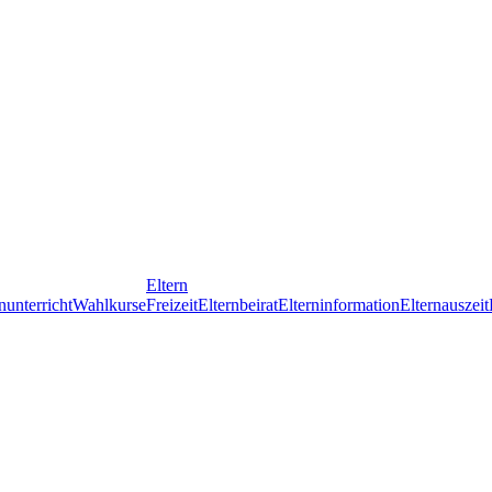
Eltern
nunterricht
Wahlkurse
Freizeit
Elternbeirat
Elterninformation
Elternauszeit