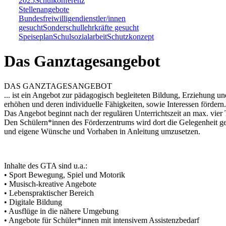
2025
Schulkonferenz
Stellenangebote
Bundesfreiwilligendienstler/innen
gesucht
Sonderschullehrkräfte gesucht
Speiseplan
Schulsozialarbeit
Schutzkonzept
Das Ganztagesangebot
DAS GANZTAGESANGEBOT
... ist ein Angebot zur pädagogisch begleiteten Bildung, Erziehung 
erhöhen und deren individuelle Fähigkeiten, sowie Interessen fördern. 
Das Angebot beginnt nach der regulären Unterrichtszeit an max. vier 
Den Schülern*innen des Förderzentrums wird dort die Gelegenheit g
und eigene Wünsche und Vorhaben in Anleitung umzusetzen.
Inhalte des GTA sind u.a.:
• Sport Bewegung, Spiel und Motorik
• Musisch-kreative Angebote
• Lebenspraktischer Bereich
• Digitale Bildung
• Ausflüge in die nähere Umgebung
• Angebote für Schüler*innen mit intensivem Assistenzbedarf